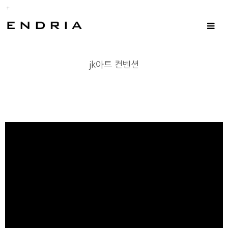
Toggle
navigat
jk아트 컨벤션