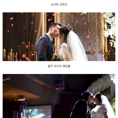
jk아트 컨벤션
충주 네스트 웨딩홀
충주 네스트 웨딩홀
원주 아모르 라스텔라가든홀