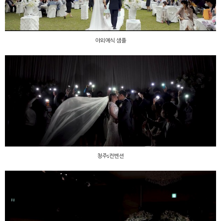
야외예식 샘플
청주s컨벤션
청주s컨벤션
대전 라도무스