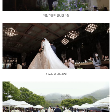
제천그랜드 컨벤션 4층
신도림 라마다호텔
신도림 라마다호텔
야외예식 샘플