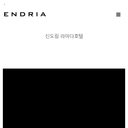
Toggle
navigat
신도림 라마다호텔
소리가 안들릴경우 플레이버튼 옆 스피커를 켜주시고 좋은화질로 보시기 원할경우 톱
니바퀴 모양 클릭후 해상도 올려주시기 바랍니다